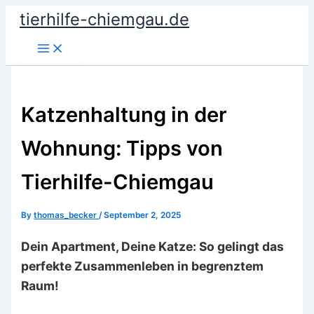
Skip
tierhilfe-chiemgau.de
to
Main
content
Menu
Katzenhaltung in der
Wohnung: Tipps von
Tierhilfe-Chiemgau
By
thomas_becker
/
September 2, 2025
Dein Apartment, Deine Katze: So gelingt das
perfekte Zusammenleben in begrenztem
Raum!