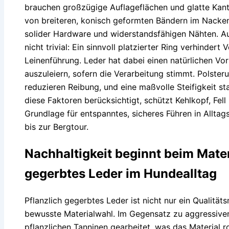
brauchen großzügige Auflageflächen und glatte Kant
von breiteren, konisch geformten Bändern im Nacken
solider Hardware und widerstandsfähigen Nähten. Au
nicht trivial: Ein sinnvoll platzierter Ring verhindert
Leinenführung. Leder hat dabei einen natürlichen Vort
auszuleiern, sofern die Verarbeitung stimmt. Polster
reduzieren Reibung, und eine maßvolle Steifigkeit st
diese Faktoren berücksichtigt, schützt Kehlkopf, Fell
Grundlage für entspanntes, sicheres Führen in Allta
bis zur Bergtour.
Nachhaltigkeit beginnt beim Mater
gegerbtes Leder im Hundealltag
Pflanzlich gegerbtes Leder ist nicht nur ein Qualität
bewusste Materialwahl. Im Gegensatz zu aggressiven
pflanzlichen Tanninen gearbeitet, was das Material 