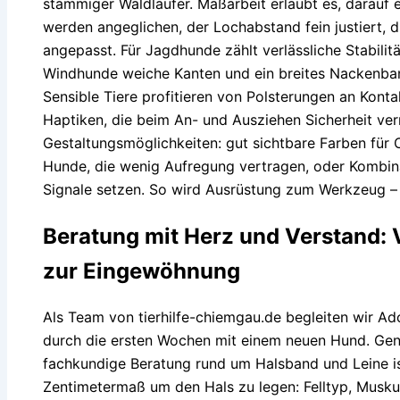
stämmiger Waldläufer. Maßarbeit erlaubt es, darauf 
werden angeglichen, der Lochabstand fein justiert,
angepasst. Für Jagdhunde zählt verlässliche Stabilit
Windhunde weiche Kanten und ein breites Nackenban
Sensible Tiere profitieren von Polsterungen an Konta
Haptiken, die beim An- und Ausziehen Sicherheit vermi
Gestaltungsmöglichkeiten: gut sichtbare Farben für O
Hunde, die wenig Aufregung vertragen, oder Kombinat
Signale setzen. So wird Ausrüstung zum Werkzeug –
Beratung mit Herz und Verstand
zur Eingewöhnung
Als Team von tierhilfe-chiemgau.de begleiten wir A
durch die ersten Wochen mit einem neuen Hund. Gena
fachkundige Beratung rund um Halsband und Leine is
Zentimetermaß um den Hals zu legen: Felltyp, Musk