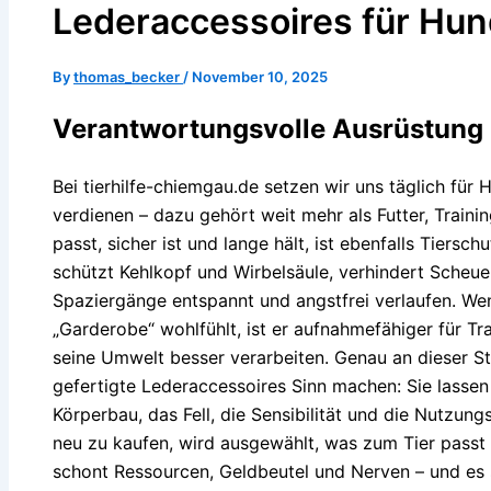
Lederaccessoires für Hun
By
thomas_becker
/
November 10, 2025
Verantwortungsvolle Ausrüstung i
Bei tierhilfe-chiemgau.de setzen wir uns täglich für
verdienen – dazu gehört weit mehr als Futter, Train
passt, sicher ist und lange hält, ist ebenfalls Tiersc
schützt Kehlkopf und Wirbelsäule, verhindert Scheuer
Spaziergänge entspannt und angstfrei verlaufen. Wen
„Garderobe“ wohlfühlt, ist er aufnahmefähiger für Tr
seine Umwelt besser verarbeiten. Genau an dieser St
gefertigte Lederaccessoires Sinn machen: Sie lassen 
Körperbau, das Fell, die Sensibilität und die Nutzung
neu zu kaufen, wird ausgewählt, was zum Tier passt 
schont Ressourcen, Geldbeutel und Nerven – und es 