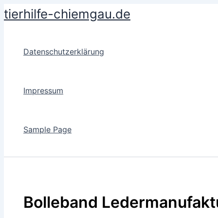
Skip
tierhilfe-chiemgau.de
to
content
Datenschutzerklärung
Impressum
Sample Page
Bolleband Ledermanufakt